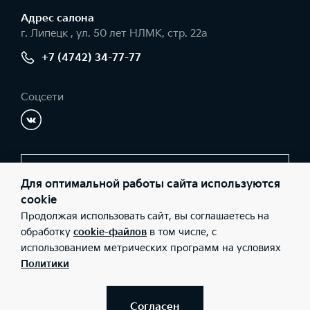
Адрес салонa
г. Липецк , ул. 50 лет НЛМК, стр. 22а
+7 (4742) 34-77-77
Соцсети
Заказать звонок
Для оптимальной работы сайта используются
cookie
Продолжая использовать сайт, вы соглашаетесь на
© 2026 Юридические лица ООО «Ринг С» (Фактический адрес: г.
обработку
cookie-файлов
в том числе, с
Липецк , ул. 50 лет НЛМК, стр. 22а; Телефон: +7 (4742) 34-77-77;
использованием метрических программ на условиях
ИНН: 3661056907; ОГРН: 1123668029473), ООО «Киа Россия и
СНГ» (Фактический адрес: г.Москва, Валовая 26; Телефон: 8 800
Политики
301 08 80; ИНН: 7728674093; ОГРН: 5087746291760) ведут
деятельность на территории РФ в соответствии с
законодательством РФ. Реализуемые товары доступны к
получению на территории РФ. Информация о соответствующих
Согласен