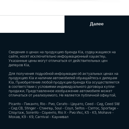
Далее
Сведения о ценах на продукцию бренда Kia, содержащиеся на
сайте, носят исключительно информационный характер.
Указанные цены могут отличаться от действительных цен
дилеров Kia.
Для получения подробной информации об актуальных ценах на
продукцию Kia и наличии автомобилей обращайтесь к дилерам
Kia. Приобретение любой продукции бренда Kia осуществляется
в соответствии с условиями индивидуального договора купли-
продажи. Представленное изображение автомобиля может
отличаться от реализуемого. Не является публичной офертой.
Picanto - Пиканто, Rio - Рио, Cerato - Церато, Ceed - Сид, Ceed SW
- Сид СВ, Stinger - Стингер, Soul - Соул, Seltos - Сэлтос, Sportage -
Спортаж, Sorento - Соренто, Rio X - Рио Икс, K5 - К5, Mohave -
Мохав, K9 - К9, Carnival - Карнивал