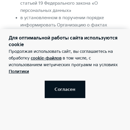
статьей 19 Федерального закона «О
персональных данных»
в установленном в поручении порядке
информировать Организацию о фактах
неправомерной или случайной передачи
Для оптимальной работы сайта используются
(предоставления, распространения, доступа)
cookie
ПДн, повлекшей нарушение прав субъектов
Продолжая использовать сайт, вы соглашаетесь на
персональных данных
обработку
cookie-файлов
в том числе, с
обязательство соблюдать иные условия
использованием метрических программ на условиях
обработки и защиты ПДн, которые были
Политики
указаны/сообщены/согласованы с субъектом
ПДн Организацией. К подобным третьим
Согласен
лицам относятся, в частности, дилерские и
сервисные предприятия Kia в России
(наименования и адреса доступны на сайте
https://www.kia.ru/dealers/
), контрагенты
Организации (включая Организации,
оказывающие услуги колл-центра, услуги