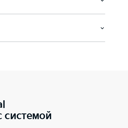
al
с системой