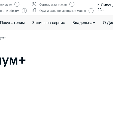
г. Липец
ых авто
Сервис и запчасти
22а
о с пробегом
Оригинальное моторное масло
Покупателям
Запись на сервис
Владельцам
О Ди
ум+
иум+