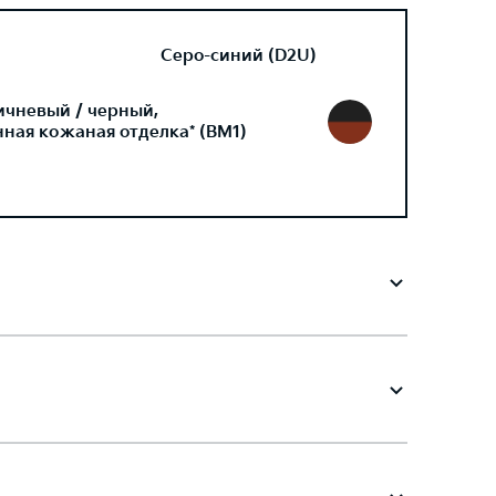
Серо-синий (D2U)
ичневый / черный,
ная кожаная отделка* (BM1)