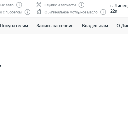
г. Липец
ых авто
Сервис и запчасти
22а
о с пробегом
Оригинальное моторное масло
Покупателям
Запись на сервис
Владельцам
О Ди
т