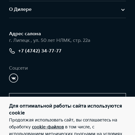
О Дилере
Адрес салонa
г. Липецк , ул. 50 лет НЛМК, стр. 22а
+7 (4742) 34-77-77
Соцсети
Заказать звонок
Для оптимальной работы сайта используются
cookie
Продолжая использовать сайт, вы соглашаетесь на
© 2026 Юридические лица ООО «Ринг С» (Фактический адрес: г.
обработку
cookie-файлов
в том числе, с
Липецк , ул. 50 лет НЛМК, стр. 22а; Телефон: +7 (4742) 34-77-77;
использованием метрических программ на условиях
ИНН: 3661056907; ОГРН: 1123668029473), ООО «Киа Россия и