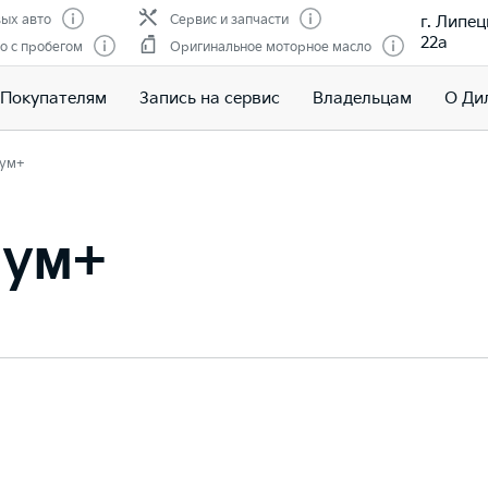
г. Липец
ых авто
Сервис и запчасти
22а
о с пробегом
Оригинальное моторное масло
Покупателям
Запись на сервис
Владельцам
О Ди
ум+
иум+