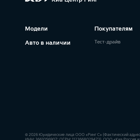
Модели
Покупателям
Тест-драйв
Авто в наличии
© 2026 Юридические лица ООО «Ринг С» (Фактический адрес: г.
ИНН: 3661056907; ОГРН: 1123668029473), ООО «Киа Россия и 