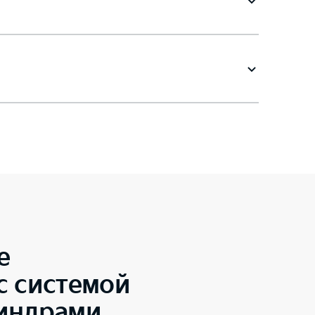
e
с системой
линдрами