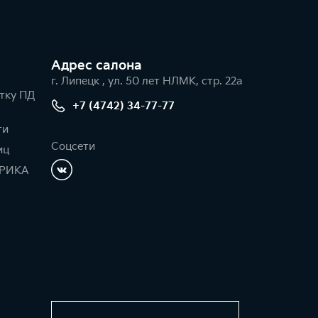
Адрес салонa
г. Липецк , ул. 50 лет НЛМК, стр. 22а
тку ПД
+7 (4742) 34-77-77
ти
Соцсети
иц
РИКА