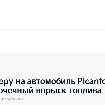
еру на автомобиль
Picant
точечный впрыск топлива
ы для заполнения