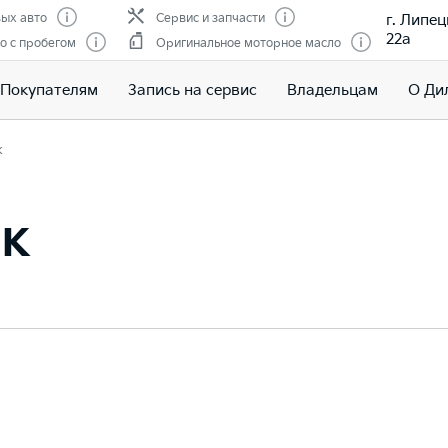
г. Липец
ых авто
Сервис и запчасти
22а
о с пробегом
Оригинальное моторное масло
Покупателям
Запись на сервис
Владельцам
О Ди
к
ик