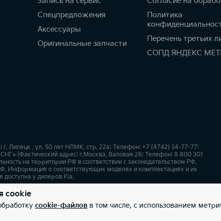
Запись на сервис
Согласие на обрабо
Спецпредложения
Политика
конфиденциальнос
Аксессуары
Перечень третьих л
Оригинальные запчасти
СОПД ЯНДЕКС МЕТ
 Липецк , ул. 50 лет НЛМК, стр. 22а; Телефон: +7 (4742) 34-77-77;
СНГ» (Фактический адрес: г.Москва, Валовая 26; Телефон: 8 800 301
ьность на территории РФ в соответствии с законодательством РФ.
Ф. Информация о соответствующих моделях и комплектациях и их
 доступна у дилеров Kia.
я cookie
х
Карта сайта
 обработку
cookie-файлов
в том числе, с использованием метри