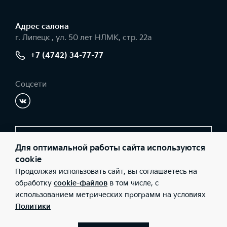
Адрес салонa
г. Липецк , ул. 50 лет НЛМК, стр. 22а
+7 (4742) 34-77-77
Соцсети
Заказать звонок
Для оптимальной работы сайта используются
cookie
Продолжая использовать сайт, вы соглашаетесь на
© 2026 Юридические лица ООО «Ринг С» (Фактический адрес: г.
обработку
cookie-файлов
в том числе, с
Липецк , ул. 50 лет НЛМК, стр. 22а; Телефон: +7 (4742) 34-77-77;
использованием метрических программ на условиях
ИНН: 3661056907; ОГРН: 1123668029473), ООО «Киа Россия и
СНГ» (Фактический адрес: г.Москва, Валовая 26; Телефон: 8 800
Политики
301 08 80; ИНН: 7728674093; ОГРН: 5087746291760) ведут
деятельность на территории РФ в соответствии с
законодательством РФ. Реализуемые товары доступны к