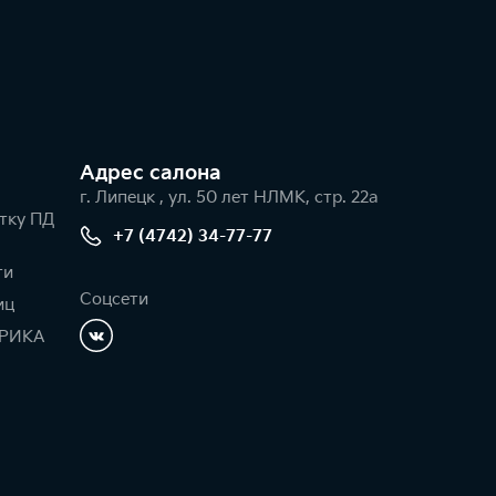
Адрес салонa
г. Липецк , ул. 50 лет НЛМК, стр. 22а
тку ПД
+7 (4742) 34-77-77
ти
Соцсети
иц
РИКА