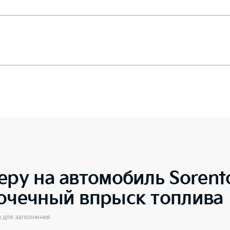
еру на автомобиль
Soren
точечный впрыск топлива
ы для заполнения