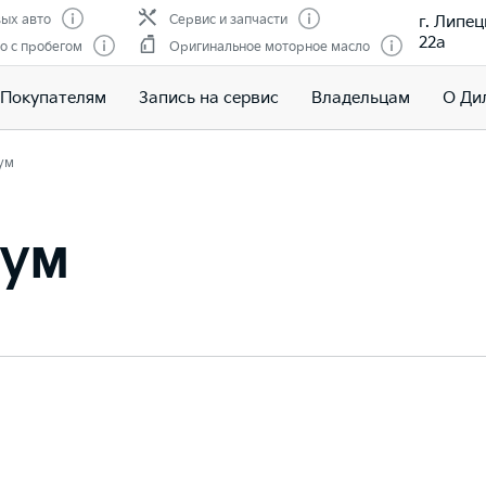
г. Липец
ых авто
Сервис и запчасти
22а
о с пробегом
Оригинальное моторное масло
Покупателям
Запись на сервис
Владельцам
О Ди
ум
иум