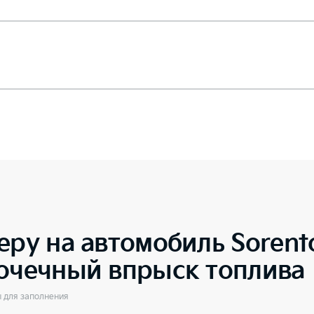
еру на автомобиль
Soren
точечный впрыск топлива
ы для заполнения