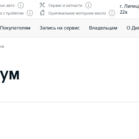
г. Липец
ых авто
Сервис и запчасти
22а
о с пробегом
Оригинальное моторное масло
Покупателям
Запись на сервис
Владельцам
О Ди
ум
иум