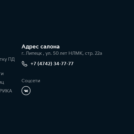
Адрес салонa
г. Липецк , ул. 50 лет НЛМК, стр. 22а
тку ПД
+7 (4742) 34-77-77
ти
Соцсети
иц
РИКА