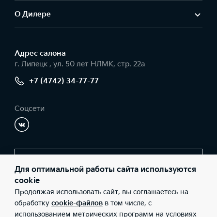
О Дилере
Адрес салонa
г. Липецк , ул. 50 лет НЛМК, стр. 22а
+7 (4742) 34-77-77
Соцсети
Заказать звонок
Для оптимальной работы сайта используются
cookie
Продолжая использовать сайт, вы соглашаетесь на
© 2026 Юридические лица ООО «Ринг С» (Фактический адрес: г.
обработку
cookie-файлов
в том числе, с
Липецк , ул. 50 лет НЛМК, стр. 22а; Телефон: +7 (4742) 34-77-77;
использованием метрических программ на условиях
ИНН: 3661056907; ОГРН: 1123668029473), ООО «Киа Россия и