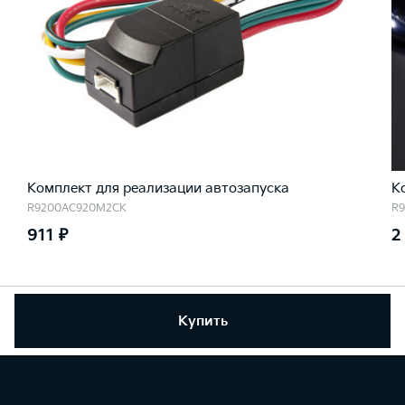
Комплект для реализации автозапуска
К
R9200AC920M2CK
R
911 ₽
2
Купить