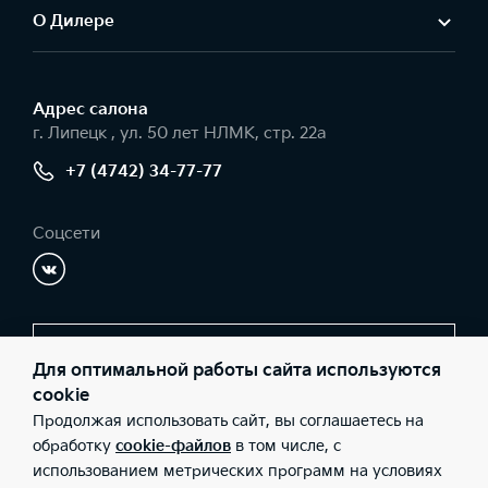
О Дилере
Адрес салонa
г. Липецк , ул. 50 лет НЛМК, стр. 22а
+7 (4742) 34-77-77
Соцсети
Заказать звонок
Для оптимальной работы сайта используются
cookie
Продолжая использовать сайт, вы соглашаетесь на
© 2026 Юридические лица ООО «Ринг С» (Фактический адрес: г.
обработку
cookie-файлов
в том числе, с
Липецк , ул. 50 лет НЛМК, стр. 22а; Телефон: +7 (4742) 34-77-77;
использованием метрических программ на условиях
ИНН: 3661056907; ОГРН: 1123668029473), ООО «Киа Россия и